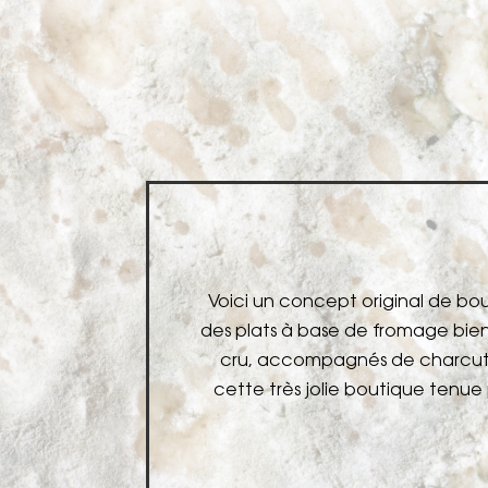
lace avec
Voici un concept original de bou
t au lait
des plats à base de fromage bien
ivement
cru, accompagnés de charcute
uation !
cette très jolie boutique tenu