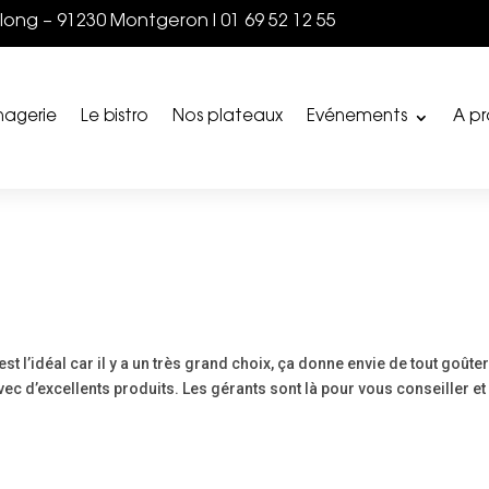
Lelong – 91230 Montgeron I 01 69 52 12 55
magerie
Le bistro
Nos plateaux
Evénements
A p
t l’idéal car il y a un très grand choix, ça donne envie de tout goûter
vec d’excellents produits. Les gérants sont là pour vous conseiller et