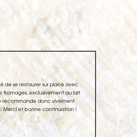
té de se restaurer sur place avec
Un endroi
e fromages, exclusivement au lait
au
. Je recommande donc vivement
accompa
. Merci et bonne continuation !