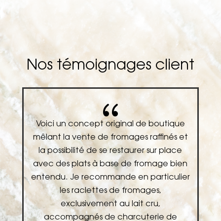
Nos témoignages client
{
e
Voici un concept original de boutique
U
et
mêlant la vente de fromages raffinés et
la possibilité de se restaurer sur place
n
avec des plats à base de fromage bien
er
entendu. Je recommande en particulier
les raclettes de fromages,
exclusivement au lait cru,
accompagnés de charcuterie de
v