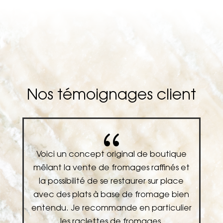
Nos témoignages client
{
e
Voici un concept original de boutique
U
et
mêlant la vente de fromages raffinés et
la possibilité de se restaurer sur place
n
avec des plats à base de fromage bien
er
entendu. Je recommande en particulier
les raclettes de fromages,