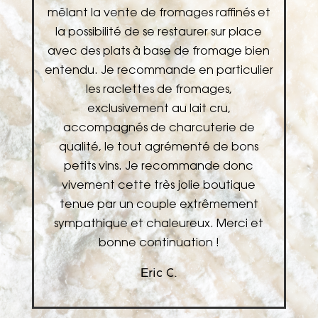
et
mêlant la vente de fromages raffinés et
la possibilité de se restaurer sur place
n
avec des plats à base de fromage bien
er
entendu. Je recommande en particulier
les raclettes de fromages,
exclusivement au lait cru,
accompagnés de charcuterie de
v
qualité, le tout agrémenté de bons
n
petits vins. Je recommande donc
!
vivement cette très jolie boutique
tenue par un couple extrêmement
sympathique et chaleureux. Merci et
bonne continuation !
Eric C.