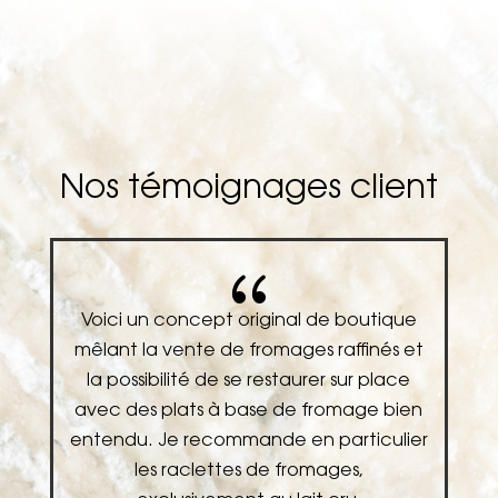
Nos témoignages client
{
e
Voici un concept original de boutique
U
et
mêlant la vente de fromages raffinés et
la possibilité de se restaurer sur place
n
avec des plats à base de fromage bien
er
entendu. Je recommande en particulier
les raclettes de fromages,