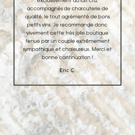
exclusivement au lait cru,
accompagnés de charcuterie de
v
qualité, le tout agrémenté de bons
n
petits vins. Je recommande donc
!
vivement cette très jolie boutique
tenue par un couple extrêmement
sympathique et chaleureux. Merci et
bonne continuation !
Eric C.